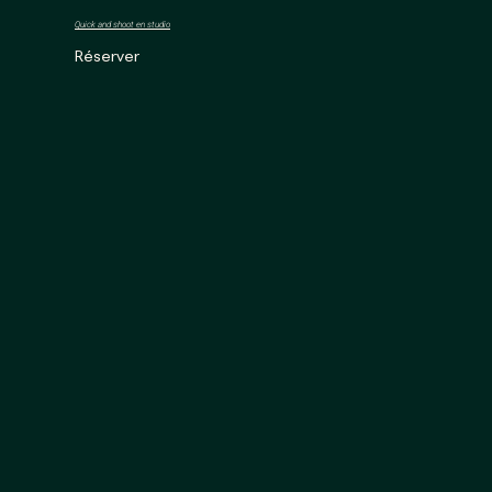
Quick and shoot en studio
Réserver