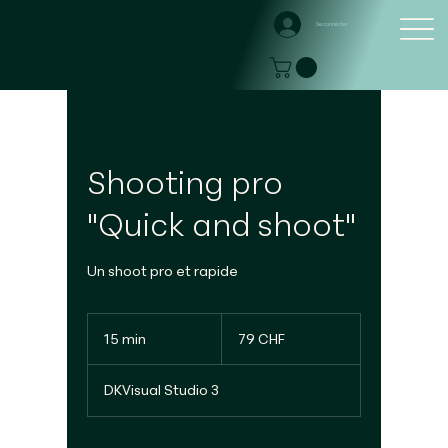
Se connecter
Shooting pro
"Quick and shoot"
Un shoot pro et rapide
79
francs
15 min
1
79 CHF
suisses
5
m
DKVisual Studio 3
i
n