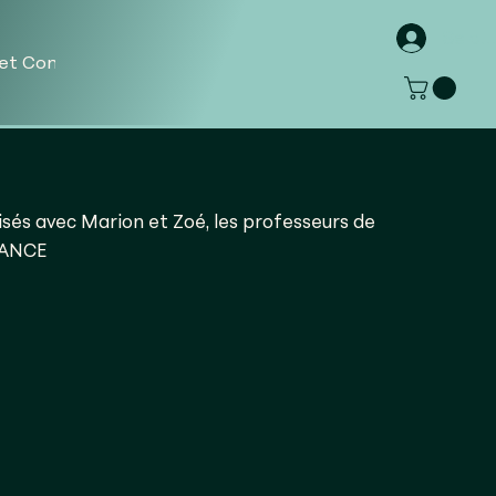
Se co
 et Contact
Portfolio
À Propos
Impressions phot
isés avec Marion et Zoé, les professeurs de
DANCE