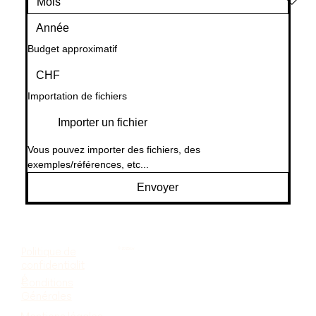
Budget approximatif
CHF
Importation de fichiers
Importer un fichier
Vous pouvez importer des fichiers, des 
exemples/références, etc...
Envoyer
Politique de
© 2025 by
confidentialit
é
Conditions
Générales